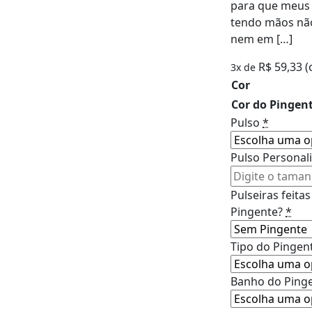
para que meus 
tendo mãos nã
nem em […]
R$ 59,33
(
3x de
Cor
Cor do Pingen
Pulso
*
Pulso Personal
Pulseiras feit
Pingente?
*
Tipo do Pingen
Banho do Pinge