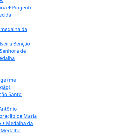
es
ria + Pingente
ecida
 medalha da
lseira Benção
 Senhora de
edalha
rge (me
agão)
ação Santo
 Antônio
 oração de Maria
e + Medalha da
e Medalha