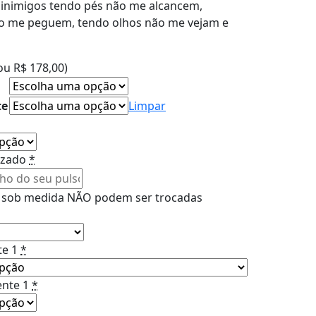
inimigos tendo pés não me alcancem,
o me peguem, tendo olhos não me vejam e
ou
R$
178,00
)
te
Limpar
izado
*
as sob medida NÃO podem ser trocadas
te 1
*
nte 1
*