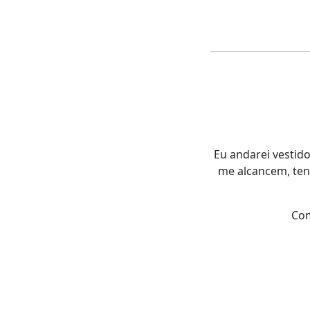
Eu andarei vestid
me alcancem, te
Com