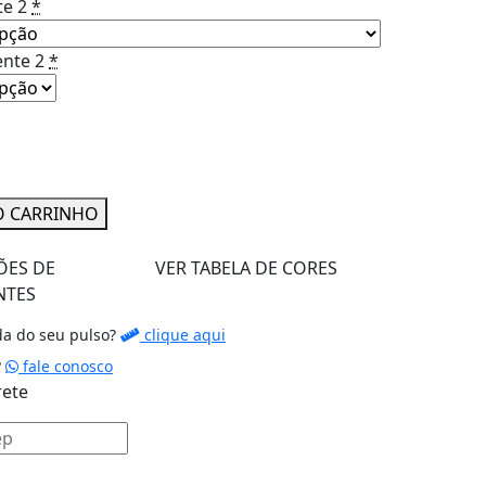
te 2
*
nte 2
*
O CARRINHO
ÕES DE
VER TABELA DE CORES
NTES
da do seu pulso?
clique aqui
?
fale conosco
rete