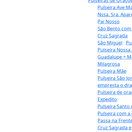
Pulseiras de Oraçõ
Pulseira Ave Ma
Nssa. Sra. Apar
Pai Nosso
São Bento com
Cruz Sagrada
São Miguel
Pu
Pulseira Nossa
Guadalupe + M
Milagrosa
Pulseira Mãe
Pulseira São Jo
empresta o dr
Pulseira de or
Expedito
Pulseira Santo
Pulseira com a
Passa na Frent
Cruz Sagrada 