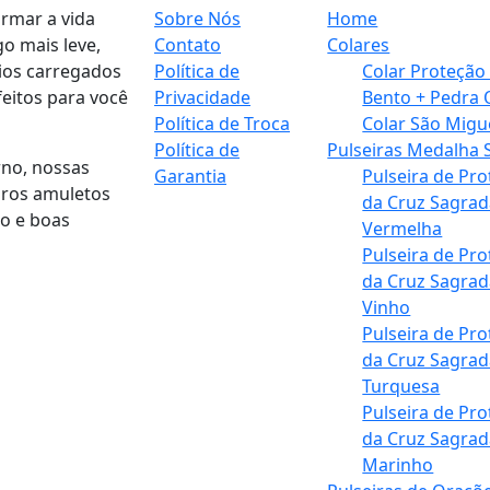
rmar a vida
Sobre Nós
Home
o mais leve,
Contato
Colares
ios carregados
Política de
Colar Proteção
feitos para você
Privacidade
Bento + Pedra 
Política de Troca
Colar São Migu
Política de
Pulseiras Medalha 
no, nossas
Garantia
Pulseira de Pr
iros amuletos
da Cruz Sagrad
ão e boas
Vermelha
Pulseira de Pr
da Cruz Sagrad
Vinho
Pulseira de Pr
da Cruz Sagrad
Turquesa
Pulseira de Pr
da Cruz Sagrad
Marinho