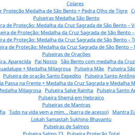
Colares
r Proteção Medalha de São Bento + Pedra Olho de Tigre
C
Pulseiras Medalha São Bento
ira de Proteção: Medalha da Cruz Sagrada de São Bento – 
seira de Proteção: Medalha da Cruz Sagrada de São Bento –
ira de Proteção: Medalha da Cruz Sagrada de São Bento – 
eira de Proteção: Medalha da Cruz Sagrada de São Bento –
Pulseiras de Orações
Sra. Aparecida
Pai Nosso
São Bento com medalha da Cruz
Guadalupe + Medalha Milagrosa
Pulseira Mãe
Pulseira Sã
Pulseira de oração Santo Expedito
Pulseira Santo Antôni
ia Passa na Frente + Medalha da Cruz Sagrada e Medalha M
Medalha Milagrosa
Pulseira Salve Rainha
Pulseira Santo A
Pulseira Shemá em Hebraico
Pulseiras de Mantras
fia
Tudo na vida vem a mim… (barra de acesso)
Mantra E
Lokah Samastah Sukhino Bhavantu
Pulseiras de Salmos
Pulseira Salmo 23
Pulseira Proteção Total