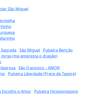
olar São Miguel
Vermelha
 Vinho
Turquesa
 Marinho
 Sagrada
São Miguel
Pulseira Benção
o Jorge (me empresta o dragão)
o
ilagrosa
São Francisco – AMOR
njo
Pulseira Liberdade (Prece de Tagore)
u Escolho o Amor
Pulseira Ho’oponopono