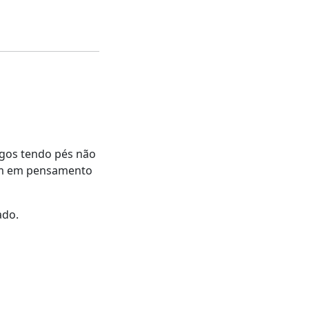
igos tendo pés não
em em pensamento
ado.