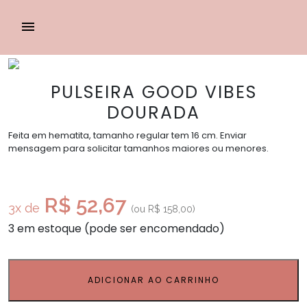
PULSEIRA GOOD VIBES
DOURADA
Feita em hematita, tamanho regular tem 16 cm. Enviar
mensagem para solicitar tamanhos maiores ou menores.
R$ 52,67
3x de
(ou
R$
158,00
)
3 em estoque (pode ser encomendado)
ADICIONAR AO CARRINHO