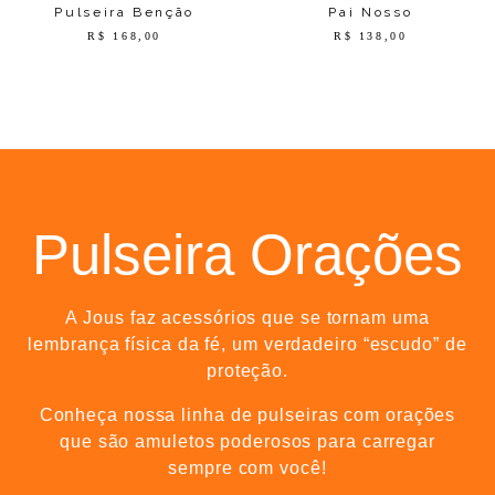
Pulseira Benção
Pai Nosso
R$
168,00
R$
138,00
Pulseira Orações
A Jous faz acessórios que se tornam uma
lembrança física da fé, um verdadeiro “escudo” de
proteção.
Conheça nossa linha de pulseiras com orações
que são amuletos poderosos para carregar
sempre com você!