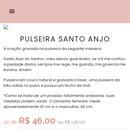
PULSEIRA SANTO ANJO
A oração gravada na pulseira da seguinte maneira:
Santo Anjo do Senhor, meu zeloso guardador, se a ti me confiou
a piedade divina, sempre me rege, me guarda, me governa me
ilumina. Amém
Pulseira em couro natural e gravada a laser, uma pulseira da
três voltas no pulso e possui um fecho de imã.
*Como se trata de um produto totalmente artesanal, suas
medidas podem variar. O tamanho feminino mede
aproximadamente 51 cm e o masculino, 60 cm.
R$ 46,00
3x de
(ou
R$
138,00
)