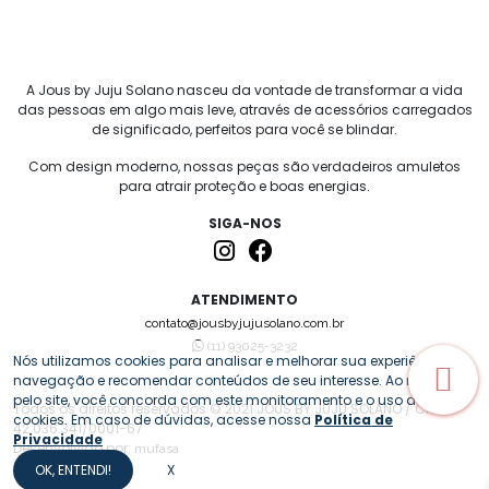
A Jous by Juju Solano nasceu da vontade de transformar a vida
das pessoas em algo mais leve, através de acessórios carregados
de significado, perfeitos para você se blindar.
Com design moderno, nossas peças são verdadeiros amuletos
para atrair proteção e boas energias.
SIGA-NOS
ATENDIMENTO
contato@jousbyjujusolano.com.br
(11) 93025-3232
Nós utilizamos cookies para analisar e melhorar sua experiência de
navegação e recomendar conteúdos de seu interesse. Ao navegar
pelo site, você concorda com este monitoramento e o uso de
Todos os direitos reservados © 2021 JOUS BY JUJU SOLANO / CNPJ:
cookies. Em caso de dúvidas, acesse nossa
Política de
42.036.341/0001-67
Privacidade
Desenvolvido por:
mufasa
OK, ENTENDI!
X